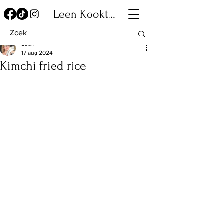
Leen Kookt...
Leen
17 aug 2024
Kimchi fried rice