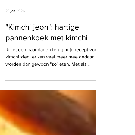
23 jan 2025
"Kimchi jeon": hartige
pannenkoek met kimchi
Ik liet een paar dagen terug mijn recept voor
kimchi zien, er kan veel meer mee gedaan
worden dan gewoon "zo" eten. Met als
voorbeeld deze kimchi pannenkoek, super
lekker als bijgerecht bij Koreaanse barbecue.
Ook heel leuk als hapje! Voor 4 personen als
bijgerecht, of 1 persoon als hoofdgerecht ;) 15
minuten werk 200 gram kimchi 100 ml kimchi
sap 1 ei 3 eetlepels sojasaus 1 theelepel
suiker 1 eetlepel maizena 3 eetlepels bloem 2
eetlepels sesam olie Neutrale olie om in te ba