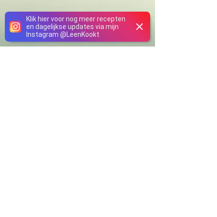
Klik hier voor nog meer recepten
en dagelijkse updates via mijn
Instagram
@
LeenKookt