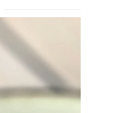
introduceren aan gasten die nog nooit
Koreaans gegeten hebben. Het is namelijk
niet pittig en...