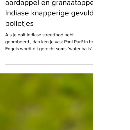
Pani puri met zoete
aardappel en granaatappel:
Indiase knapperige gevulde
bolletjes
Als je ooit Indiase streetfood hebt
geprobeerd , dan ken je vast Pani Puri! In het
Engels wordt dit gerecht soms "water balls"
genoemd. Ik maakte een variant op het
klassieke recept, met zoete aardappel en
granaatappel. Een geslaagde combinatie. In
het klassieke recept worden de holle
bolletjes (puri) gevuld met een kruidige
aardappel-kikkererwtenmix en daarna
overgoten met pittig, verfrissend
muntenwater (pani). Eén hap en je proeft een
combinatie van kruidig, zuur, pittig e