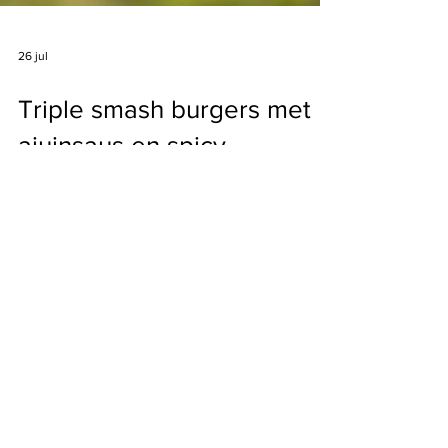
26 jul
Triple smash burgers met
ajuinsaus en spicy
burgersaus
Voor het de burgers: 800 gram rundsgehakt
met 20% vet Peper en zout naar smaak Voor
de ajuinsaus: 3 ajuinen 2 eetlepels olie 1
eetlepel honing 1 eetlepel donkere sojasaus
Peper en zout naar smaak Voor de spicy
burgersaus: 2 eetlepels mayonaise 1 eetlepel
ketchup 1 grote zoetzure augurk 2 eetlepels