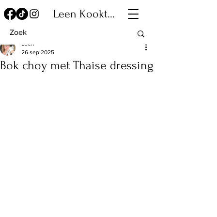
Leen Kookt...
Leen
26 sep 2025
Bok choy met Thaise dressing