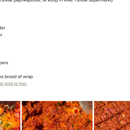
der
er
pers
ees brood of wrap
t vind je hier