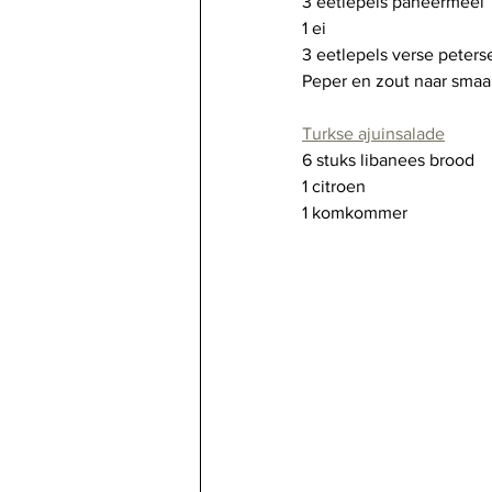
3 eetlepels paneermeel
1 ei
3 eetlepels verse peters
Peper en zout naar smaa
Turkse ajuinsalade
6 stuks libanees brood
1 citroen
1 komkommer