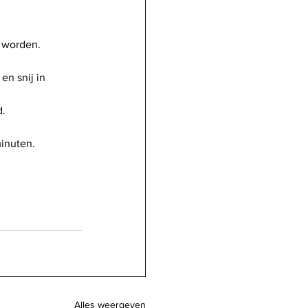
t worden.
en snij in 
d.
minuten.
Alles weergeven