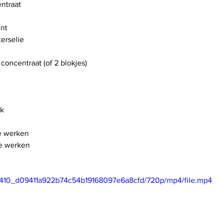
ntraat
nt
erselie
concentraat (of 2 blokjes)
ak
te werken
te werken
4e5410_d09411a922b74c54b19168097e6a8cfd/720p/mp4/file.mp4