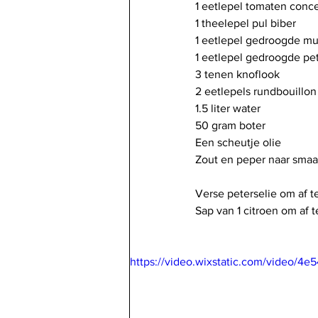
1 eetlepel tomaten conce
1 theelepel pul biber
1 eetlepel gedroogde mu
1 eetlepel gedroogde pet
3 tenen knoflook
2 eetlepels rundbouillon 
1.5 liter water
50 gram boter
Een scheutje olie
Zout en peper naar sma
Verse peterselie om af 
Sap van 1 citroen om af 
https://video.wixstatic.com/video/