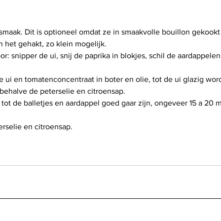
 smaak. Dit is optioneel omdat ze in smaakvolle bouillon gekook
an het gehakt, zo klein mogelijk.
r: snipper de ui, snij de paprika in blokjes, schil de aardappelen 
.
e ui en tomatenconcentraat in boter en olie, tot de ui glazig wor
 behalve de peterselie en citroensap.
n tot de balletjes en aardappel goed gaar zijn, ongeveer 15 a 20 
erselie en citroensap.