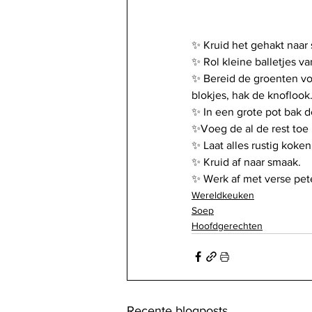
✨️ Kruid het gehakt naar
✨️ Rol kleine balletjes v
✨️ Bereid de groenten voo
blokjes, hak de knoflook
✨️ In een grote pot bak d
✨️Voeg de al de rest toe
✨️ Laat alles rustig koke
✨️ Kruid af naar smaak.
✨️ Werk af met verse pet
Wereldkeuken
Soep
Hoofdgerechten
Recente blogposts