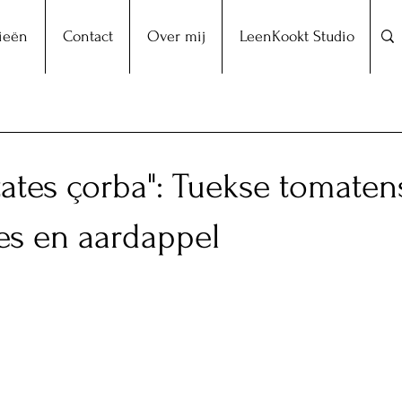
ieën
Contact
Over mij
LeenKookt Studio
atates çorba": Tuekse tomate
jes en aardappel