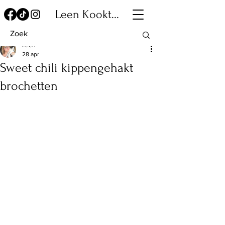
Leen Kookt...
Leen
28 apr
Sweet chili kippengehakt
brochetten