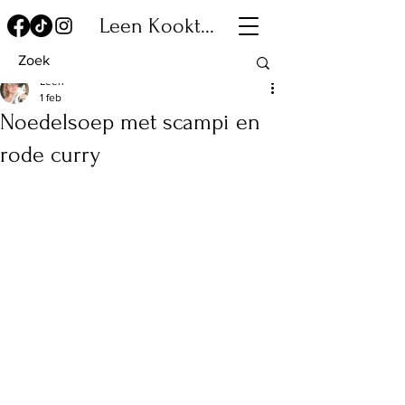
Leen Kookt...
Leen
1 feb
Noedelsoep met scampi en
rode curry