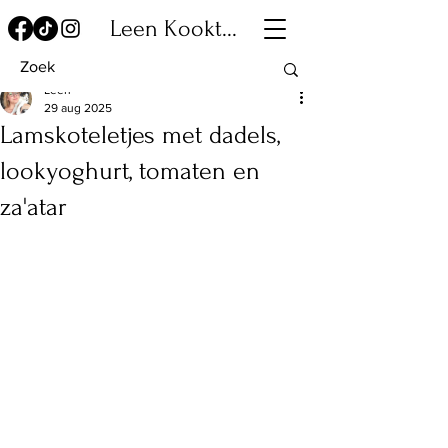
Leen Kookt...
Leen
29 aug 2025
Lamskoteletjes met dadels,
lookyoghurt, tomaten en
za'atar