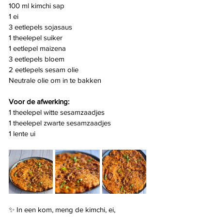
100 ml kimchi sap
1 ei
3 eetlepels sojasaus
1 theelepel suiker
1 eetlepel maizena
3 eetlepels bloem
2 eetlepels sesam olie
Neutrale olie om in te bakken
Voor de afwerking:
1 theelepel witte sesamzaadjes
1 theelepel zwarte sesamzaadjes
1 lente ui
✨ In een kom, meng de kimchi, ei, 