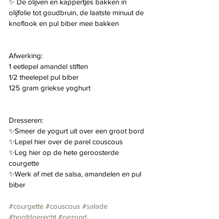
✨ 
De olijven en kappertjes bakken in 
olijfolie tot goudbruin, de laatste minuut de 
knoflook en pul biber mee bakken
Afwerking:
1 eetlepel amandel stiften
1/2 theelepel pul biber
125 gram griekse yoghurt
Dresseren:
✨
Smeer de yogurt uit over een groot bord
✨
Lepel hier over de parel couscous
✨
Leg hier op de hete geroosterde 
courgette
✨
Werk af met de salsa, amandelen en pul 
biber
#courgette
#couscous
#salade
#hoofdgerecht
#gezond