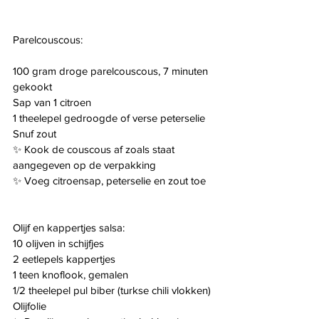
Parelcouscous:
100 gram droge parelcouscous, 7 minuten 
gekookt
Sap van 1 citroen
1 theelepel gedroogde of verse peterselie
Snuf zout
✨ Kook de couscous af zoals staat 
aangegeven op de verpakking
✨ Voeg citroensap, peterselie en zout toe
Olijf en kappertjes salsa:
10 olijven in schijfjes
2 eetlepels kappertjes
1 teen knoflook, gemalen
1/2 theelepel pul biber (turkse chili vlokken)
Olijfolie