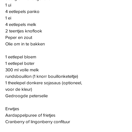
1 ui
4 eetlepels panko
1 ei
4 eetlepels melk
2 teentjes knoflook
Peper en zout
Olie om in te bakken
1 eetlepel bloem
1 eetlepel boter
300 ml volle melk
rundsbouillon (1 knorr bouillonketeltje)
1 theelepel donkere sojasaus (optioneel, 
voor de kleur)
Gedroogde peterselie
Erwtjes
Aardappelpuree of frietjes
Cranberry of lingonberry confituur