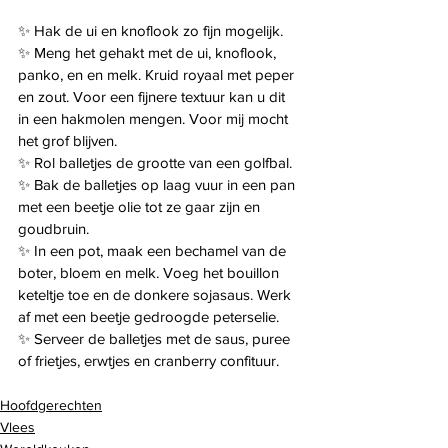
✨️ Hak de ui en knoflook zo fijn mogelijk.
✨️ Meng het gehakt met de ui, knoflook, 
panko, en en melk. Kruid royaal met peper 
en zout. Voor een fijnere textuur kan u dit 
in een hakmolen mengen. Voor mij mocht 
het grof blijven.
✨️ Rol balletjes de grootte van een golfbal.
✨️ Bak de balletjes op laag vuur in een pan 
met een beetje olie tot ze gaar zijn en 
goudbruin.
✨️ In een pot, maak een bechamel van de 
boter, bloem en melk. Voeg het bouillon 
keteltje toe en de donkere sojasaus. Werk 
af met een beetje gedroogde peterselie.
✨️ Serveer de balletjes met de saus, puree 
of frietjes, erwtjes en cranberry confituur.
Hoofdgerechten
Vlees