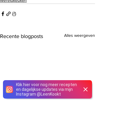
Wereldkeuken
Alles weergeven
Recente blogposts
Klik hier voor nog meer recepten
en dagelijkse updates via mijn
Instagram
@
LeenKookt