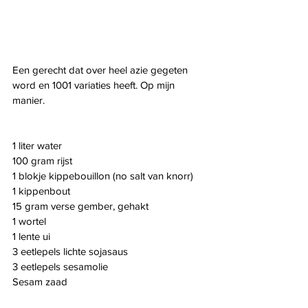
Een gerecht dat over heel azie gegeten 
word en 1001 variaties heeft. Op mijn 
manier.
1 liter water
100 gram rijst
1 blokje kippebouillon (no salt van knorr)
1 kippenbout
15 gram verse gember, gehakt
1 wortel
1 lente ui
3 eetlepels lichte sojasaus
3 eetlepels sesamolie
Sesam zaad