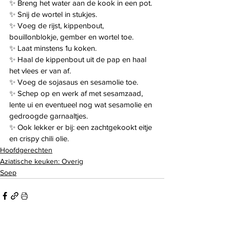
✨️ Breng het water aan de kook in een pot.
✨️ Snij de wortel in stukjes.
✨️ Voeg de rijst, kippenbout, 
bouillonblokje, gember en wortel toe.
✨️ Laat minstens 1u koken.
✨️ Haal de kippenbout uit de pap en haal 
het vlees er van af.
✨️ Voeg de sojasaus en sesamolie toe.
✨️ Schep op en werk af met sesamzaad, 
lente ui en eventueel nog wat sesamolie en 
gedroogde garnaaltjes.
✨️ Ook lekker er bij: een zachtgekookt eitje 
en crispy chili olie.
Hoofdgerechten
Aziatische keuken: Overig
Soep