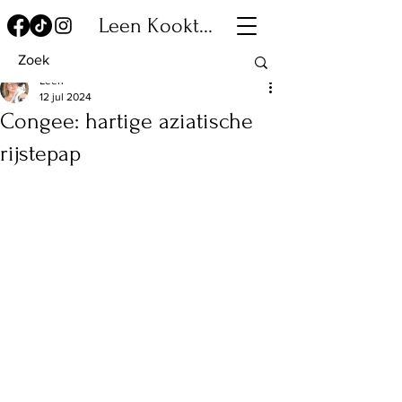
Leen Kookt...
Leen
12 jul 2024
Congee: hartige aziatische
rijstepap