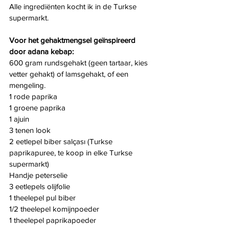
Alle ingrediënten kocht ik in de Turkse 
supermarkt.
Voor het gehaktmengsel geïnspireerd 
door adana kebap:
600 gram rundsgehakt (geen tartaar, kies 
vetter gehakt) of lamsgehakt, of een 
mengeling.
1 rode paprika
1 groene paprika
1 ajuin
3 tenen look
2 eetlepel biber salçası (Turkse 
paprikapuree, te koop in elke Turkse 
supermarkt)
Handje peterselie
3 eetlepels olijfolie
1 theelepel pul biber
1/2 theelepel komijnpoeder
1 theelepel paprikapoeder