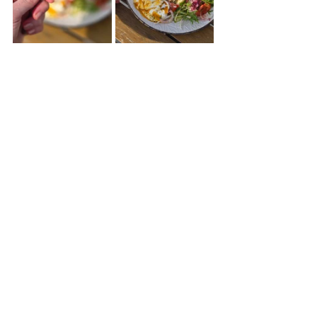
Serveer de yufka mantısı met de 
salade, yoghurtsausje en 
pilav
.
Hoofdgerechten
Vlees
kindvriendelijk
Alles weergeven
Recente blogposts