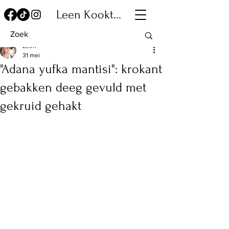
Leen Kookt...
Leen
31 mei
"Adana yufka mantisi": krokant
gebakken deeg gevuld met
gekruid gehakt