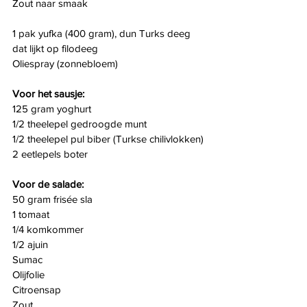
Zout naar smaak
1 pak yufka (400 gram), dun Turks deeg 
dat lijkt op filodeeg
Oliespray (zonnebloem)
Voor het sausje:
125 gram yoghurt
1/2 theelepel gedroogde munt
1/2 theelepel pul biber (Turkse chilivlokken)
2 eetlepels boter
Voor de salade:
50 gram frisée sla
1 tomaat
1/4 komkommer
1/2 ajuin
Sumac
Olijfolie
Citroensap
Zout