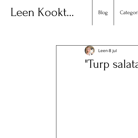
Leen Kookt...
Blog
Categor
Leen
8 jul
"Turp salat