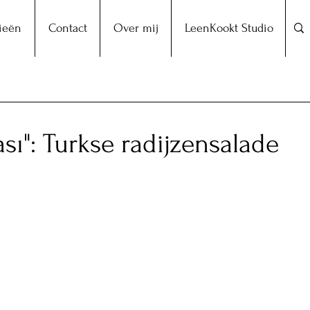
ieën
Contact
Over mij
LeenKookt Studio
ası": Turkse radijzensalade