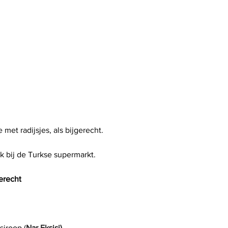
met radijsjes, als bijgerecht.
ik bij de Turkse supermarkt.
erecht
siroop (
Nar Ekşisi)