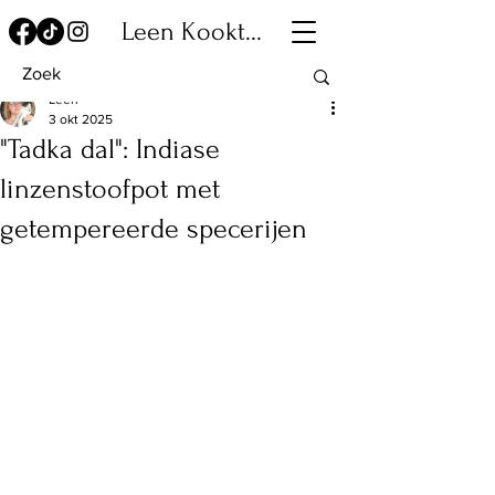
Leen Kookt...
Leen
3 okt 2025
"Tadka dal": Indiase
linzenstoofpot met
getempereerde specerijen