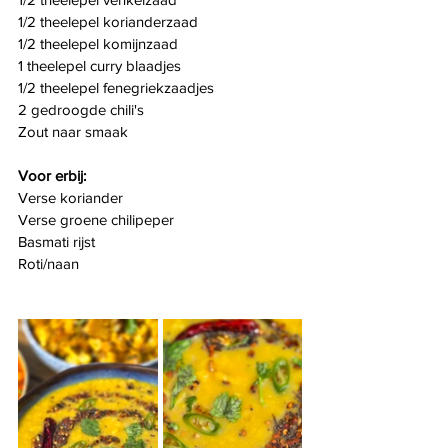
1/2 theelepel korianderzaad
1/2 theelepel komijnzaad
1 theelepel curry blaadjes
1/2 theelepel fenegriekzaadjes
2 gedroogde chili's
Zout naar smaak
Voor erbij:
Verse koriander
Verse groene chilipeper
Basmati rijst
Roti/naan