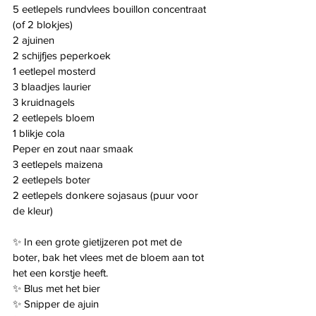
5 eetlepels rundvlees bouillon concentraat 
(of 2 blokjes)
2 ajuinen
2 schijfjes peperkoek
1 eetlepel mosterd
3 blaadjes laurier
3 kruidnagels
2 eetlepels bloem
1 blikje cola
Peper en zout naar smaak
3 eetlepels maizena
2 eetlepels boter
2 eetlepels donkere sojasaus (puur voor 
de kleur)
✨️ In een grote gietijzeren pot met de 
boter, bak het vlees met de bloem aan tot 
het een korstje heeft.
✨️ Blus met het bier
✨️ Snipper de ajuin