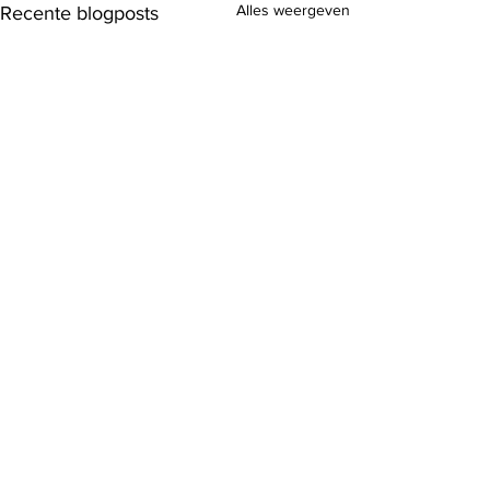
Alles weergeven
Recente blogposts
Opmerkingen
Butter chicken spi