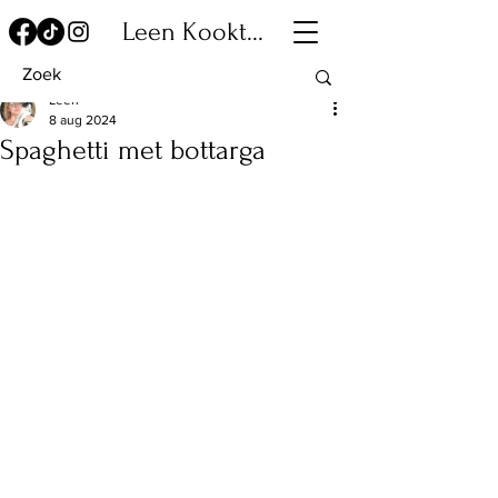
Leen Kookt...
Leen
8 aug 2024
Spaghetti met bottarga