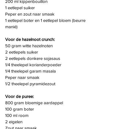
200 ml kippenbouillon
1 eetlepel suiker
Peper en zout naar smaak
1 eetlepel boter en 1 eetlepel bloem (beurre 
manié)
Voor de hazelnoot crunch:
50 gram witte hazelnoten
2 eetlepels suiker
2 eetlepels donkere sojasaus
1/4 theelepel korianderpoeder
1/4 theelepel garam masala
Peper naar smaak
1/2 theelepel pyramidezout
Voor de puree:
800 gram bloemige aardappel
100 gram boter
100 ml room
2 eigelen
Zout naar smaak