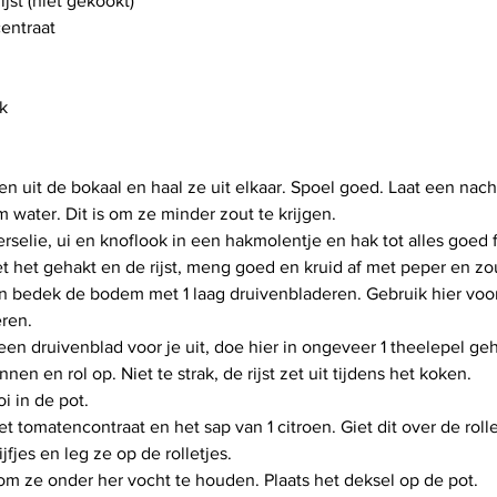
ijst (niet gekookt)
entraat
k
n uit de bokaal en haal ze uit elkaar. Spoel goed. Laat een nach
 water. Dit is om ze minder zout te krijgen.
rselie, ui en knoflook in een hakmolentje en hak tot alles goed fi
t het gehakt en de rijst, meng goed en kruid af met peper en zo
n bedek de bodem met 1 laag druivenbladeren. Gebruik hier voo
eren.
 een druivenblad voor je uit, doe hier in ongeveer 1 theelepel ge
nen en rol op. Niet te strak, de rijst zet uit tijdens het koken.
oi in de pot.
 tomatencontraat en het sap van 1 citroen. Giet dit over de rolle
ijfjes en leg ze op de rolletjes.
 om ze onder her vocht te houden. Plaats het deksel op de pot.