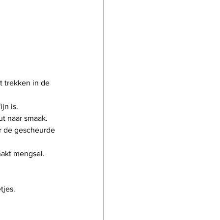
t trekken in de 
jn is.
ut naar smaak.
r de gescheurde 
hakt mengsel. 
tjes.