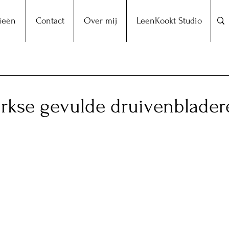
ieën
Contact
Over mij
LeenKookt Studio
urkse gevulde druivenblader