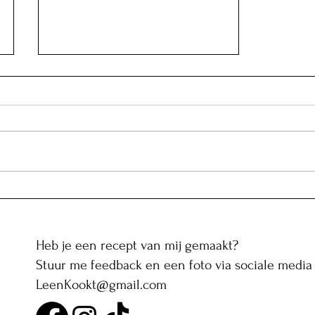
"Jujeh kabab": Perzische
kipspiezen met saffraan
Heb je een recept van mij gemaakt?
Stuur me feedback en een foto via sociale media 
LeenKookt@gmail.com