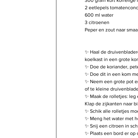
300 gram kort korrelige r
2 eetlepels tomatenconc
600 ml water
3 citroenen
Peper en zout naar smaa
✨️ Haal de druivenbladere
koelkast in een grote kom
✨️ Doe de koriander, pete
✨️ Doe dit in een kom me
✨️ Neem een grote pot e
of te kleine druivenblad
✨️ Maak de rolletjes: leg
Klap de zijkanten naar bin
✨️ Schik alle rolletjes mo
✨️ Meng het water met het
✨️ Snij een citroen in sch
✨️ Plaats een bord er op