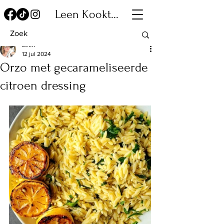
Leen Kookt...
Leen
12 jul 2024
Orzo met gecarameliseerde
citroen dressing