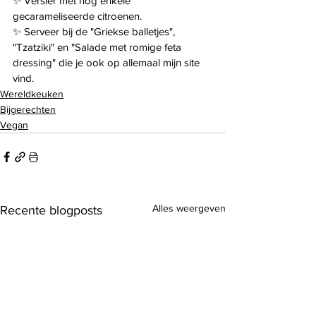
✨️ Versier met nog enkele 
gecarameliseerde citroenen.
✨️ Serveer bij de "Griekse balletjes", 
"Tzatziki" en "Salade met romige feta 
dressing" die je ook op allemaal mijn site 
vind.
Wereldkeuken
Bijgerechten
Vegan
Alles weergeven
Recente blogposts