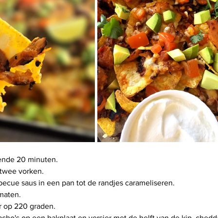
ende 20 minuten.
 twee vorken.
ecue saus in een pan tot de randjes carameliseren.
maten.
 op 220 graden.
ho's op een bakplaat en versier met de helft van de kip, chedd