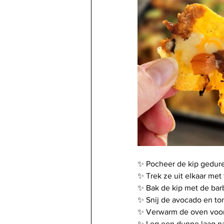
✨ Pocheer de kip gedur
✨ Trek ze uit elkaar met
✨ Bak de kip met de barb
✨ Snij de avocado en to
✨ Verwarm de oven voor
✨ Leg een dunne laag nac