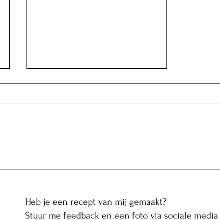
"Jujeh kabab": Perzische
kipspiezen met saffraan
Heb je een recept van mij gemaakt?
Stuur me feedback en een foto via sociale media 