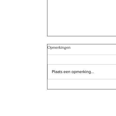
Opmerkingen
Plaats een opmerking...
"Shirazi": Perzische salade