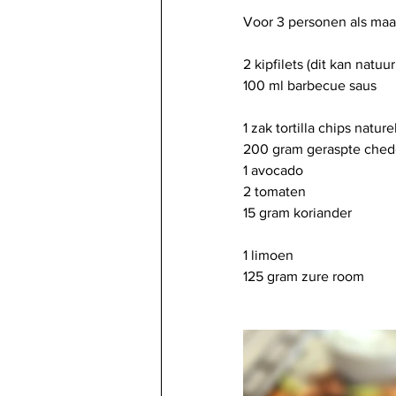
Voor 3 personen als maal
2 kipfilets (dit kan natu
100 ml barbecue saus
1 zak tortilla chips nature
200 gram geraspte ched
1 avocado
2 tomaten
15 gram koriander
1 limoen
125 gram zure room