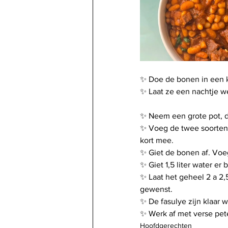
✨ Doe de bonen in een k
✨ Laat ze een nachtje we
✨ Neem een grote pot, do
✨ Voeg de twee soorten s
kort mee.
✨ Giet de bonen af. Voeg
✨ Giet 1,5 liter water er bi
✨ Laat het geheel 2 a 2,
gewenst.
✨ De fasulye zijn klaar w
✨ Werk af met verse pete
Hoofdgerechten