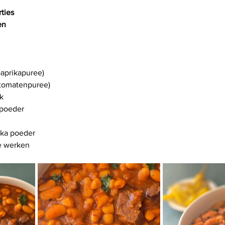
ties
en
paprikapuree)
(tomatenpuree)
k
 poeder
ika poeder
te werken