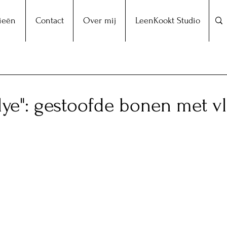
ieën
Contact
Over mij
LeenKookt Studio
lye": gestoofde bonen met v