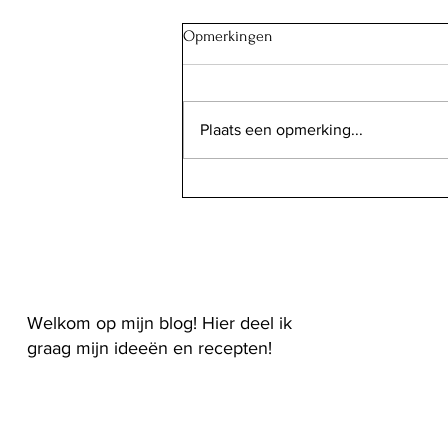
Opmerkingen
Plaats een opmerking...
"Jujeh kabab": Perzische
kipspiezen met saffraan
Welkom op mijn blog! Hier deel ik
graag mijn ideeën en recepten!