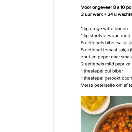
Voor ongeveer 8 a 10 por
3 uur werk + 24 u wacht
1 kg droge witte bonen
1 kg stoofvlees van rund
5 eetlepels biber salça (
5 eetlepel tomaat salça 
zout en peper naar smaa
2 eetlepels mild paprika
1 theelepel pul biber
1 theelepel gerookt papr
Verse peterselie om af 