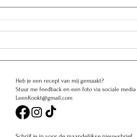
Pani puri met zoete aardappel
en granaatappel: Indiase
knapperige gevulde bolletjes
Heb je een recept van mij gemaakt?
Stuur me feedback en een foto via sociale media 
LeenKookt@gmail.com
Schrijf je in voor de maandelijkse nieuwsbrief