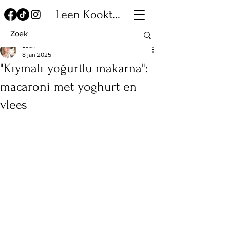
Leen Kookt...
Leen
8 jan 2025
"Kıymalı yoğurtlu makarna":
macaroni met yoghurt en
vlees