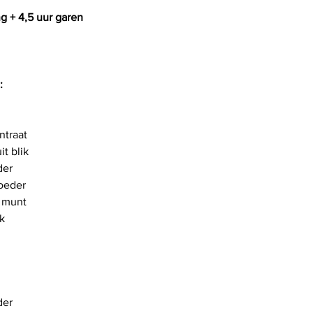
g + 4,5 uur garen
:
ntraat
t blik
der
poeder
e munt
k
der