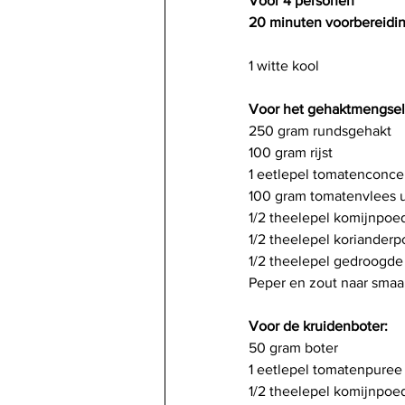
Voor 4 personen
20 minuten voorbereidin
1 witte kool
Voor het gehaktmengsel
250 gram rundsgehakt
100 gram rijst
1 eetlepel tomatenconce
100 gram tomatenvlees ui
1/2 theelepel komijnpoe
1/2 theelepel koriander
1/2 theelepel gedroogd
Peper en zout naar smaa
Voor de kruidenboter:
50 gram boter
1 eetlepel tomatenpuree
1/2 theelepel komijnpoe