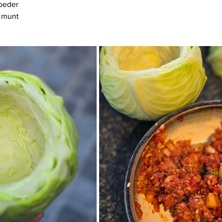
poeder
e munt