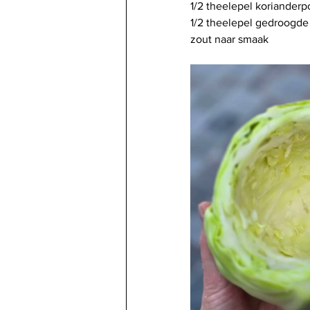
1/2 theelepel koriander
1/2 theelepel gedroogd
zout naar smaak