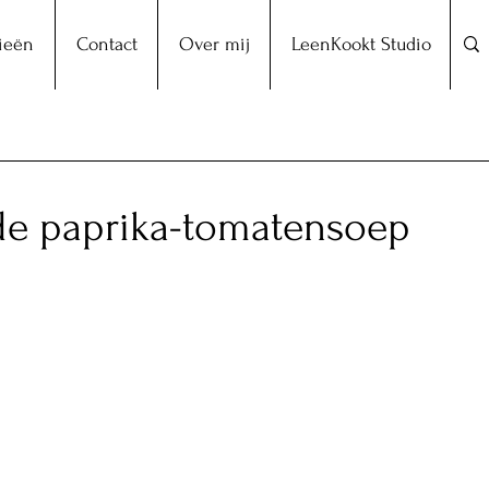
ieën
Contact
Over mij
LeenKookt Studio
de paprika-tomatensoep