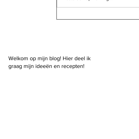
Pani puri met zoete aardappel
en granaatappel: Indiase
knapperige gevulde bolletjes
Welkom op mijn blog! Hier deel ik
graag mijn ideeën en recepten!