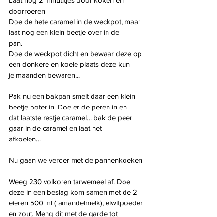
Laat nog 2 minuutjes door koken en 
doorroeren
Doe de hete caramel in de weckpot, maar 
laat nog een klein beetje over in de
pan.
Doe de weckpot dicht en bewaar deze op 
een donkere en koele plaats deze kun
je maanden bewaren…
Pak nu een bakpan smelt daar een klein 
beetje boter in. Doe er de peren in en
dat laatste restje caramel… bak de peer 
gaar in de caramel en laat het
afkoelen…
Nu gaan we verder met de pannenkoeken
Weeg 230 volkoren tarwemeel af. Doe 
deze in een beslag kom samen met de 2
eieren 500 ml ( amandelmelk), eiwitpoeder 
en zout. Meng dit met de garde tot