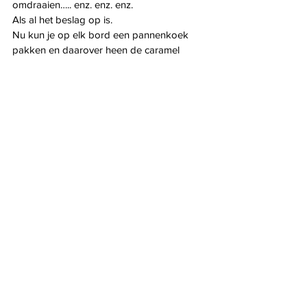
omdraaien….. enz. enz. enz.
Als al het beslag op is.
Nu kun je op elk bord een pannenkoek 
pakken en daarover heen de caramel
met peer….
Vergeet niet te genieten mensen!
Manuela
Dessert
Alles weergeven
Recente blogposts