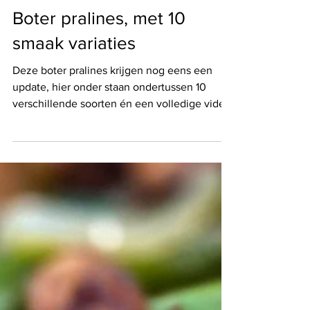
14 nov 2025
Boter pralines, met 10
smaak variaties
Deze boter pralines krijgen nog eens een
update, hier onder staan ondertussen 10
verschillende soorten én een volledige video
met alle uitleg. Super plezant voor de
feestdagen, om te serveren bij de aperitief,
kaasplank of gewoon om op tafel te zetten
met krokant stokbrood als toevoeging bij de
gourmet. En het plezantste van allemaal,
super gemakkelijk en volledig op voorhand te
maken. Ik werd voor dit recept geinspireerd
door de sterrenrestaurants die vaak super
lekkere bote