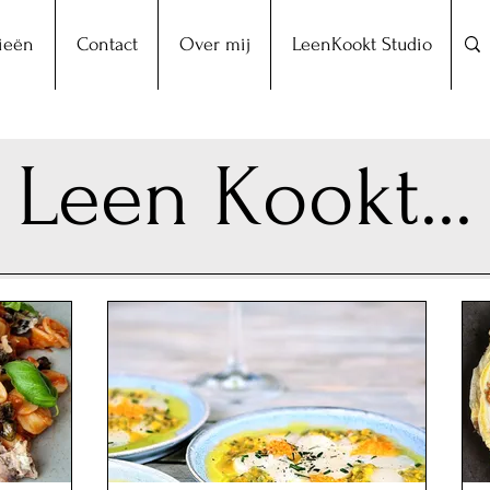
ieën
Contact
Over mij
LeenKookt Studio
Leen Kookt...