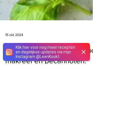
Klik hier voor nog meer recepten
en dagelijkse updates via mijn
15 okt 2024
Instagram
@
LeenKookt
Orecchiette met aubergine,
makreel en pecannoten.
Eerlijk gezegd, deze is mijn favoriet. Een
speciale combinatie. Zeker niet voor
iedereen. Maar voor mij, ZO lekker. Voor 6
personen 30...