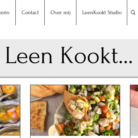
ieën
Contact
Over mij
LeenKookt Studio
Leen Kookt...