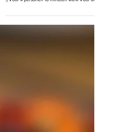
Een easy peazy koolsalade als bijgerecht bij
de barbecue. Volledig op voorhand gemaakt
:) Voor 4 personen 10 minuten werk Voor de
basis: 400 gram witte kool 1 rode ajuin 10
gram platte peterselie 6 dadels Voor de
dressing: 3 eetlepels olijfolie 1 theelepel
kerriepoeder Zout naar smaak Als afwerking:
2 eetlepels amandelstiften Snij de witte kool
en ajuin zo fijn mogelijk. Doe in een kom.
Hak de peterselie fijn en voeg toe. Haal de pit
uit de dadels en hak ze grof. Voeg toe. Do