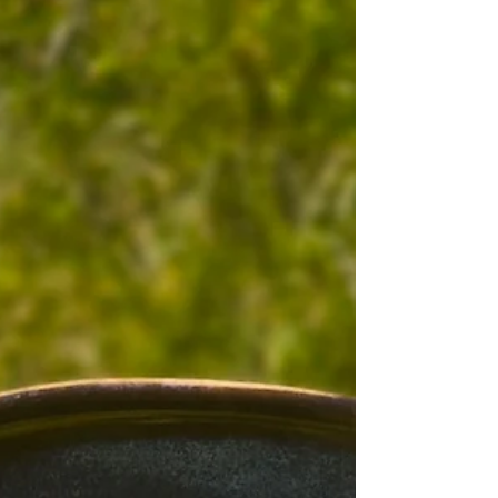
supermarkt. 500 gram bloemige aardappelen
Voor de tadka. 3 eetlepels olie 1 eetlepel
zwart mosterdzaad 3 gedroogde chilipepers
Zout naar smaak Sap van 1 c