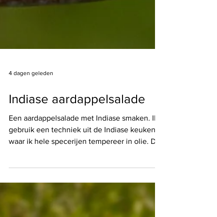
4 dagen geleden
Indiase aardappelsalade
Een aardappelsalade met Indiase smaken. Ik
gebruik een techniek uit de Indiase keuken
waar ik hele specerijen tempereer in olie. Dit
heet 'tadka' en wordt vooral gedaan in
soepen en stoofpotjes, zoals "tadka dal",
recept vind je hier. Het resultaat is een
absolute smaakbom. Alle speciale
ingrediënten kocht ik bij de Indiase