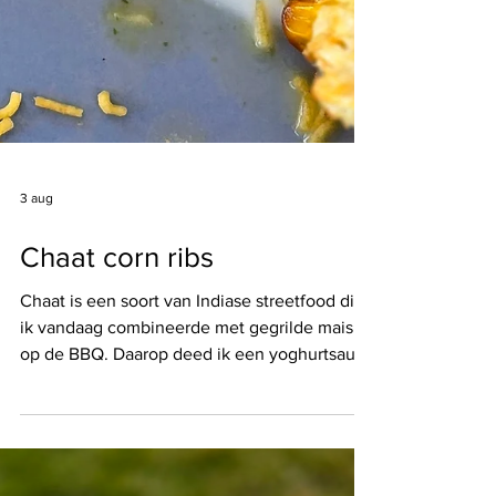
3 aug
Chaat corn ribs
Chaat is een soort van Indiase streetfood die
ik vandaag combineerde met gegrilde mais
op de BBQ. Daarop deed ik een yoghurtsaus,
twee zelfgemaakte chutneys en nog enkele
lekkere dingen. Chaat is geen één gerecht,
maar een familie van Indiase
streetfoodgerechten die bekendstaan om