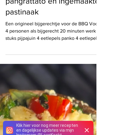
Gegrilde pijpajuin met
pangrattato en ingemaakte
pastinaak
Een origineel bijgerechtje voor de BBQ Voor
4 personen als bijgerecht 20 minuten werk 4
stuks pijpajuin 4 eetlepels panko 4 eetlepels
lookolie of een andere olie met een smaakje
naar keuze 4 eetlepels ingemaakte blokjes
pastinaak of een andere zoetzure toets zoals
augurk, ajuin... Doe de panko in een pan
samen met de olie en bak tot het krokant en
goudbruin is. Grill de pijpajuin op de BBQ tot
ze gaar en goudbruin zijn. Versier met de
panko en de blokjes pastinaak.
Klik hier voor nog meer recepten
en dagelijkse updates via mijn