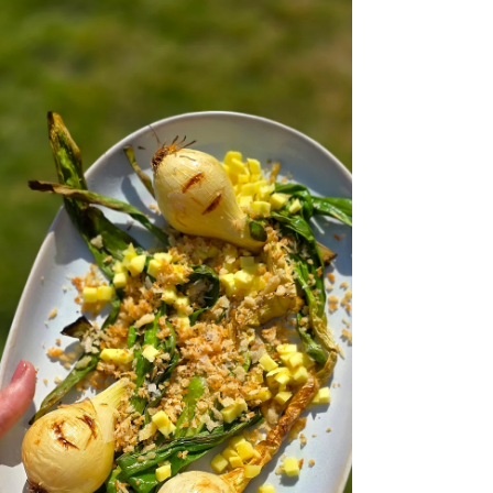
hun combinatie van hartig, zuur, zoet, pittig
en krokant. De bekendste varianten zijn die
met aardappel, samosa of dahi puri. Typische
elementen van chaat: Krokante basis:
gefrituurde deegstukjes (p