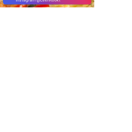
Instagram
@
LeenKookt