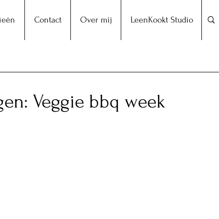
ieën
Contact
Over mij
LeenKookt Studio
gen: Veggie bbq week