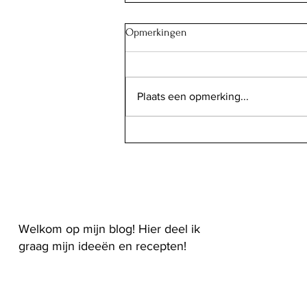
Opmerkingen
Plaats een opmerking...
Alcoholvrije gin & tonic met
gegrilde citroen
Welkom op mijn blog! Hier deel ik
graag mijn ideeën en recepten!