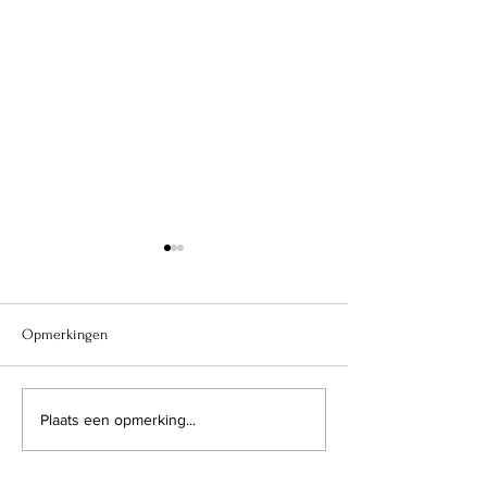
Opmerkingen
Butter chicken spi
Alcoholvrije gin & tonic met
Plaats een opmerking...
gegrilde citroen