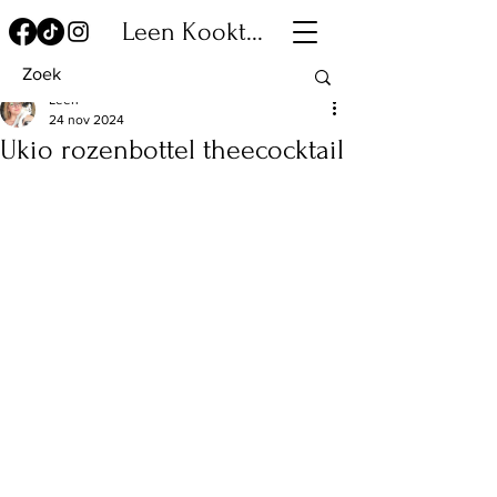
Leen Kookt...
Leen
24 nov 2024
Ukio rozenbottel theecocktail