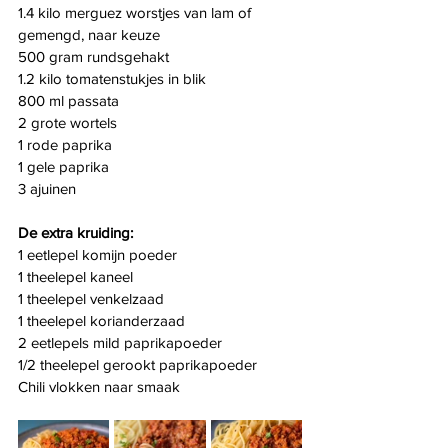
1.4 kilo merguez worstjes van lam of 
gemengd, naar keuze
500 gram rundsgehakt
1.2 kilo tomatenstukjes in blik
800 ml passata
2 grote wortels
1 rode paprika
1 gele paprika
3 ajuinen
De extra kruiding:
1 eetlepel komijn poeder
1 theelepel kaneel
1 theelepel venkelzaad
1 theelepel korianderzaad
2 eetlepels mild paprikapoeder
1/2 theelepel gerookt paprikapoeder
Chili vlokken naar smaak