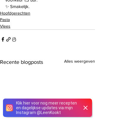
✨ Smakelijk.
Hoofdgerechten
Pasta
Vlees
Alles weergeven
Recente blogposts
Klik hier voor nog meer recepten
en dagelijkse updates via mijn
Instagram
@
LeenKookt