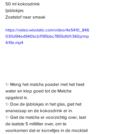
50 ml kokosdrink
Ijsblokjes
Zoetstof naar smaak
https://video.wixstatic.com/video/4e5410_846
030d94ed940bcb1195bbc7855dfd1/360p/mp
4/file.mp4
✨ Meng het matcha poeder met het heet 
water en klop goed tot de Matcha 
opgelost is.
✨ Doe de ijsblokjes in het glas, giet het 
ananassap en de kokosdrink er in. 
✨ Giet de matcha er voorzichtig over, laat 
de laatste 5 milliliter over, om te 
voorkomen dat er korreltjes in de mocktail 