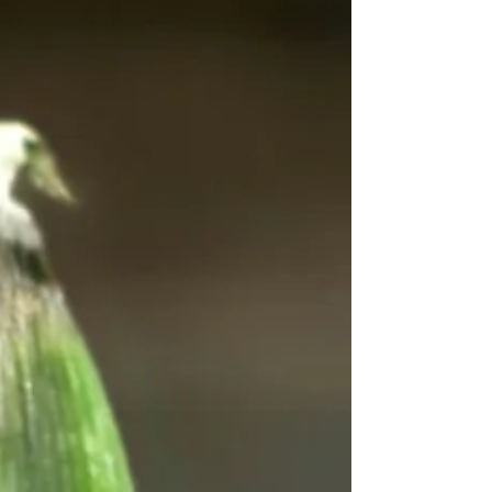
klinkt dat niet, maar het resultaat is een
heerlijke zoetzure basis voor allerlei drankjes.
15 minuten werk + 3 a 4 dagen trekken Voor
de shrub: 200 gram verse veenbessen 200
gram suiker 100 ml appelazijn Voor de
mocktail: 30 ml veenbessen shrub 150 ml
bruiswater enkele t