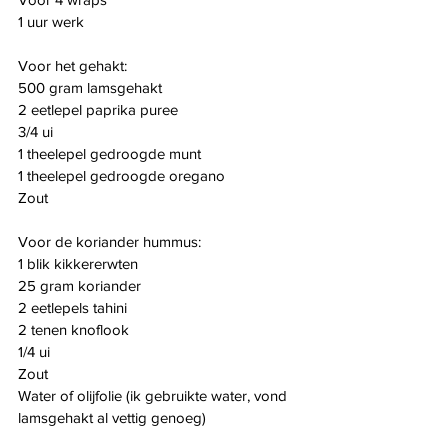
1 uur werk
Voor het gehakt:
500 gram lamsgehakt
2 eetlepel paprika puree
3/4 ui
1 theelepel gedroogde munt
1 theelepel gedroogde oregano
Zout
Voor de koriander hummus:
1 blik kikkererwten
25 gram koriander
2 eetlepels tahini
2 tenen knoflook
1/4 ui
Zout
Water of olijfolie (ik gebruikte water, vond 
lamsgehakt al vettig genoeg)