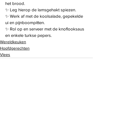
het brood.
✨️ Leg hierop de lamsgehakt spiezen.
✨️ Werk af met de koolsalade, gepekelde 
ui en pijnboompitten.
✨️ Rol op en serveer met de knoflooksaus 
en enkele turkse pepers.
Wereldkeuken
Hoofdgerechten
Vlees
Alles weergeven
Recente blogposts