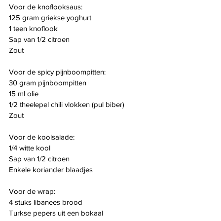
Voor de knoflooksaus:
125 gram griekse yoghurt
1 teen knoflook
Sap van 1/2 citroen
Zout
Voor de spicy pijnboompitten:
30 gram pijnboompitten
15 ml olie
1/2 theelepel chili vlokken (pul biber)
Zout
Voor de koolsalade:
1/4 witte kool
Sap van 1/2 citroen
Enkele koriander blaadjes
Voor de wrap:
4 stuks libanees brood
Turkse pepers uit een bokaal