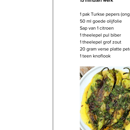
15 minuten werk
1 pak Turkse pepers (ong
50 ml goede olijfolie
Sap van 1 citroen
1 theelepel pul biber
1 theelepel grof zout
20 gram verse platte pet
1 teen knoflook