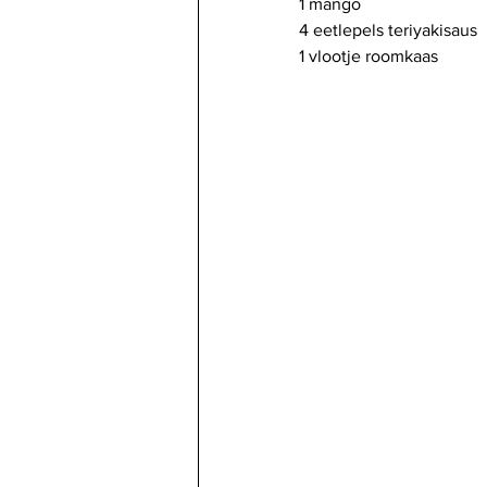
1 mango
4 eetlepels teriyakisaus
1 vlootje roomkaas