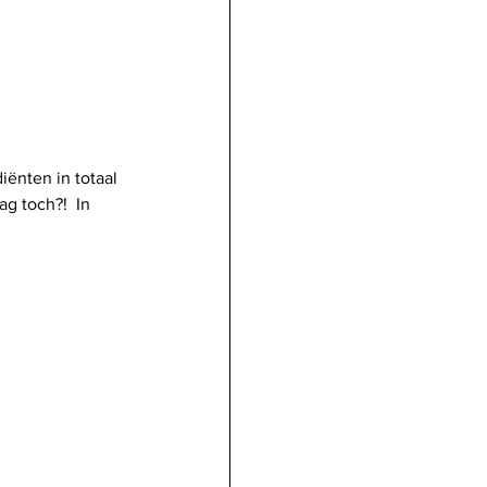
iënten in totaal 
g toch?!  In 