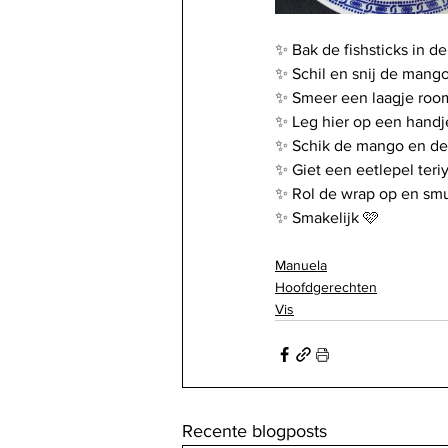
✨️ Bak de fishsticks in d
✨️ Schil en snij de mango
✨️ Smeer een laagje roo
✨️ Leg hier op een handj
✨️ Schik de mango en de 
✨️ Giet een eetlepel teri
✨️ Rol de wrap op en smu
✨️ Smakelijk 🩷
Manuela
Hoofdgerechten
Vis
Recente blogposts