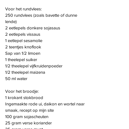
Voor het rundvlees:
250 rundvlees (zoals bavette of dunne 
lende)
2 eetlepels donkere sojasaus
2 eetlepels vissaus
1 eetlepel sesamolie
2 teentjes knoflook
Sap van 1/2 limoen
1 theelepel suiker
1/2 theelepel vijfkruidenpoeder
1/2 theelepel maizena
50 ml water
Voor het broodje:
1 krokant stokbrood
Ingemaakte rode ui, daikon en wortel naar 
smaak, recept op mijn site
100 gram sojascheuten
25 gram verse koriander