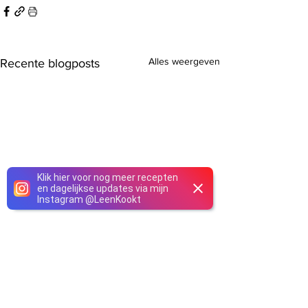
Alles weergeven
Recente blogposts
Klik hier voor nog meer recepten
en dagelijkse updates via mijn
Instagram
@
LeenKookt
Opmerkingen