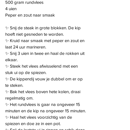
500 gram rundvlees
4 uien
Peper en zout naar smaak
✨ Snij de steak in grote blokken. De kip 
hoeft niet gesneden te worden.
✨ Kruid naar smaak met peper en zout en 
laat 24 uur marineren.
✨ Snij 3 uien in twee en haal de rokken uit 
elkaar.
✨ Steek het vlees afwisselend met een 
stuk ui op de spiezen. 
✨ De kippendij vouw je dubbel om er op 
te steken.
✨ Bak het vlees boven hete kolen, draai 
regelmatig om.
✨ Het rundvlees is gaar na ongeveer 15 
minuten en de kip na ongeveer 15 minuten.
✨ Haal het vlees voorzichtig van de 
spiezen en doe ze in een pot.
✨ Snij de laatste ui in ringen en schik deze 