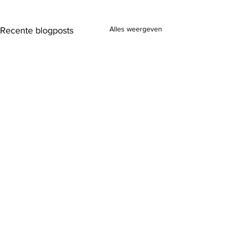
Alles weergeven
Recente blogposts
Opmerkingen
Chaat corn ribs