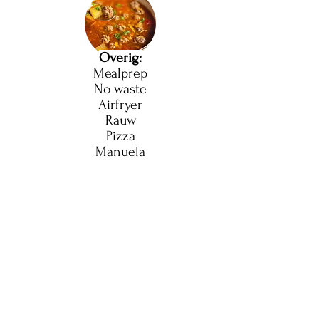
Overig:
Mealprep
No waste
Airfryer
Rauw
Pizza
Manuela
Over mij