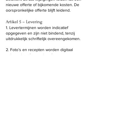
nieuwe offerte of bijkomende kosten. De
oorspronkelijke offerte blijft leidend.
Artikel 5 – Levering
1. Levertermijnen worden indicatief
opgegeven en zijn niet bindend, tenzij
uitdrukkelijk schriftelijk overeengekomen.
2. Foto’s en recepten worden digitaal
geleverd in afgesproken formaten.
3. Opdrachtgever dient geleverde werken
onmiddellijk te controleren en binnen 7
dagen schriftelijk eventuele gebreken te
melden. Bij ontevredenheid wordt in overleg
naar een redelijke oplossing gezocht, zoals
bijkomende beelden of een aangepaste
versie van het recept.
Artikel 6 – Intellectuele eigendom
1. Alle rechten op de gemaakte foto’s komen
toe aan de opdrachtgever.
2. De opdrachtnemer behoudt het recht om