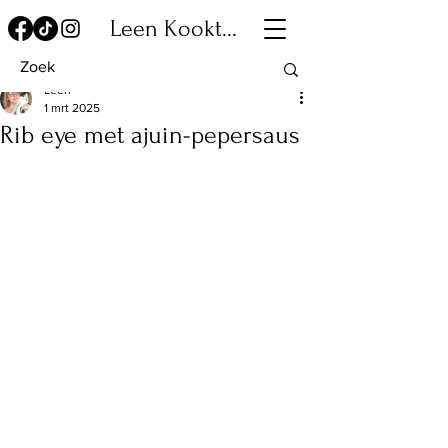
Leen Kookt...
Leen
1 mrt 2025
Rib eye met ajuin-pepersaus