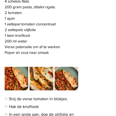
4 schelvis filets
200 gram pasta, ditalini rigate.
2 tomaten
1 ajuin
1 eetlepel tomaten concentraat
2 eetlepels olijfolie
1 teen knoflook
200 ml water
Verse peterselie om af te werken
Peper en zout naar smaak
✨
 Snij de verse tomaten in blokjes.
✨
 Hak de knoflook.
✨
 In een grote pan, doe de olijfolie en 