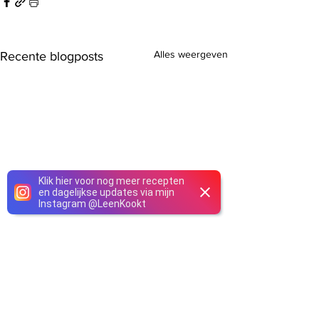
Alles weergeven
Recente blogposts
Klik hier voor nog meer recepten
en dagelijkse updates via mijn
Instagram
@
LeenKookt
Opmerkingen